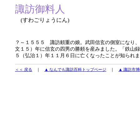
諏訪御料人
(すわごりょうにん)
？～１５５５ 諏訪頼重の娘。武田信玄の側室になり、
文１５）年に信玄の四男の勝頼を産みました。「鉄山録
５（弘治１）年１１月６日に亡くなったことが知られま
＜＜ 戻る
｜
▲ なんでも諏訪百科トップページ
｜
▲ 諏訪市