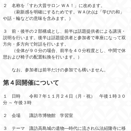
２ 名称を「すわ大昔サロン ＷＡ！」に改めます。
（刷新感を明確にするためです。ＷＡ(わ)は「学びの和」
や話・輪などの意味を含みます。）
３ 前・後半の２部構成とし、前半は話題提供者による講演・
説明を行います。後半は話題提供者と参加者で車座になって双
方向・多方向で対話を行います。
（全体が９０分の場合、前半を４０分程度とし、中間で休
憩および椅子の配置転換を行います。）
なお、参加者は前半だけの参加でも構いません。
第４
回開催について
１ 日時 令和７年１１月２４日（月・祝） 午後１時３０
分 ～ 午後３時
２ 会場 諏訪市博物館 学習室
３ テーマ
諏訪高島城の遺物―時代に流され仏法紹隆寺に移