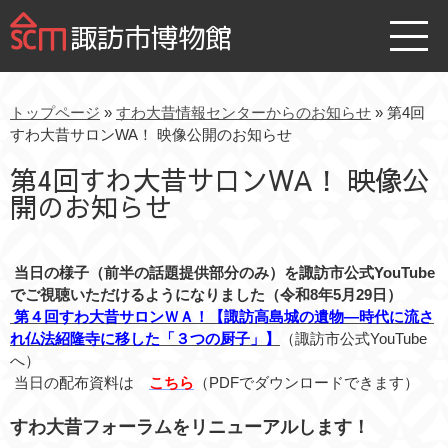
諏訪市博物館
トップページ
»
すわ大昔情報センターからのお知らせ
» 第4回
すわ大昔サロンWA！ 映像公開のお知らせ
第4回すわ大昔サロンWA！ 映像公
開のお知らせ
当日の様子（前半の話題提供部分のみ）を諏訪市公式YouTube
でご視聴いただけるようになりました（令和8年5月29日）
第４回すわ大昔サロンＷＡ！【諏訪高島城の遺物―時代に流さ
れ仏法紹隆寺に移した「３つの厨子」】
（諏訪市公式YouTube
へ）
当日の配布資料は
こちら
（PDFでダウンロードできます）
すわ大昔フォーラムをリニューアルします！