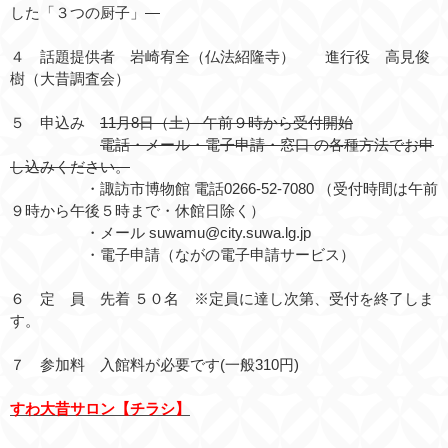
した「３つの厨子」―
４ 話題提供者
岩崎宥全（仏法紹隆寺）
進行役 高見俊
樹（大昔調査会）
５ 申込み
11月8日（土） 午前９時から受付開始
電話・メール・電子申請・窓口 の各種方法でお申
し込みください。
・諏訪市博物館 電話0266-52-7080 （受付時間は午前
９時から午後５時まで・休館日除く）
・メール suwamu@city.suwa.lg.jp
・電子申請（ながの電子申請サービス）
６ 定 員 先着 ５０名 ※定員に達し次第、受付を終了しま
す。
７ 参加料 入館料が必要です(一般310円)
すわ大昔サロン【チラシ】