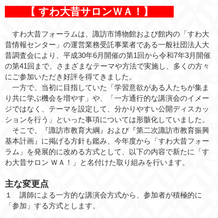
【 すわ大昔サロンＷＡ！】
すわ大昔フォーラムは、諏訪市博物館および館内の「すわ大
昔情報センター」の運営業務受託事業者である一般社団法人大
昔調査会により、平成30年6月開催の第1回から令和7年3月開催
の第41回まで、さまざまなテーマや方法で実施し、多くの方々
にご参加いただき好評を得てきました。
一方で、当初に目指していた「学習意欲がある人たちが集ま
り共に学ぶ機会を増やす」や、「一方通行的な講演会のイメー
ジではなく、テーマを設定して、分かりやすい公開ディスカッ
ションを行う」といった事項については形骸化していました。
そこで、『諏訪市教育大綱』および『第二次諏訪市教育振興
基本計画』に掲げる方針も鑑み、今年度から「すわ大昔フォー
ラム」を発展的に改める方式として、以下の内容で新たに「す
わ大昔サロン ＷＡ！」と名付けた取り組みを行います。
主な変更点
１ 講師による一方的な講演会方式から、参加者が積極的に
「参加」する方式とします。